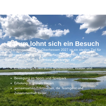
Darum lohnt sich ein Besuch
Die Landesgartenschau Oberhessen 2027 ist ein ideales Ziel für
spannende Projekt- und Wandertage. Neben den Kursen der
Bunten Klassenzimers lädt das Gelände ein zu:
Entdeckungsreisen durch Blütenwiesen, Wälder und
Wasserlandschaften
Bewegung im Sport- und Spielpark
Erholung in grünen Oasen
gemeinsamen Erlebnissen, die Teamgeist und
Zusammenhalt förder