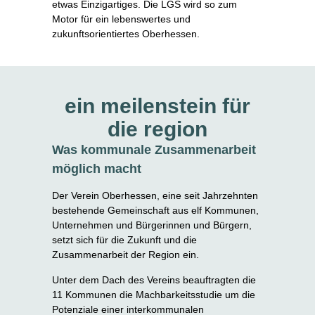
etwas Einzigartiges. Die LGS wird so zum
Motor für ein lebenswertes und
zukunftsorientiertes Oberhessen.
ein meilenstein für
die region
Glühendes Oberhessen -
Was kommunale Zusammenarbeit
Vulkan
möglich macht
Der Verein Oberhessen, eine seit Jahrzehnten
Die Vulkanregion Vogelsberg ist mit rund
bestehende Gemeinschaft aus elf Kommunen,
2.500 km² der größte zusammenhängende
Grünes Oberhessen - Natur
Unternehmen und Bürgerinnen und Bürgern,
setzt sich für die Zukunft und die
Vulkankomplex Mitteleuropas. Vor 15–18
Zusammenarbeit der Region ein.
Blaues Oberhessen -
Millionen Jahren prägten aktive Vulkane mit
Das „grüne Oberhessen" ist eine vielfältige
Unter dem Dach des Vereins beauftragten die
Lavafontänen, Aschewolken und Schlote das
Naturlandschaft mit sanften Hügeln, Wäldern
Wasser
11 Kommunen die Machbarkeitsstudie um die
Landschaftsbild. Nach dieser Phase formten
und Tälern. Typisch sind Heckenstrukturen
Potenziale einer interkommunalen