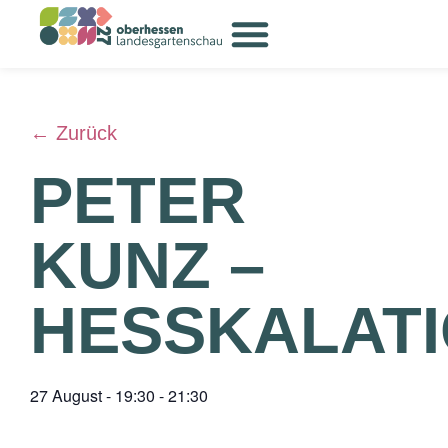
← Zurück
PETER
KUNZ –
HESSKALAT
27 August
-
19:30
-
21:30