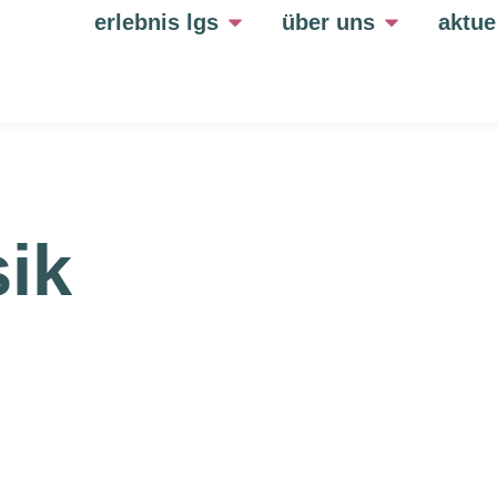
erlebnis lgs
über uns
aktue
ik