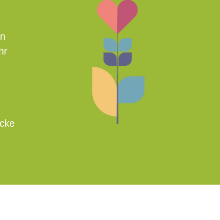
en
hr
icke