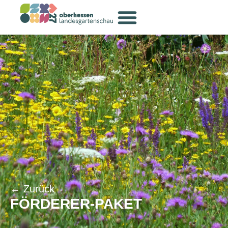
← Zurück
FÖRDERER-PAKET