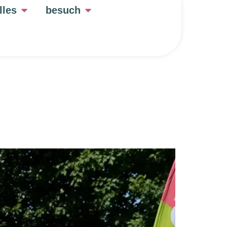
lles
besuch