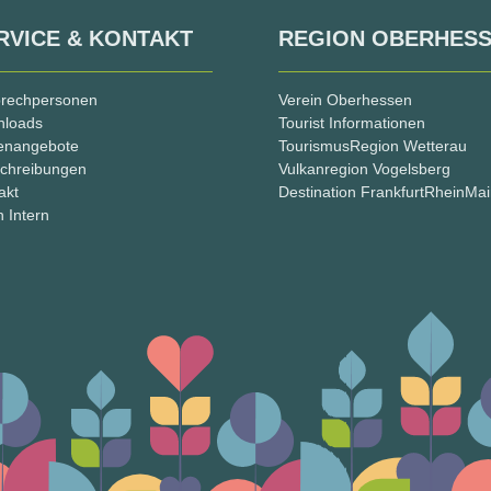
RVICE & KONTAKT
REGION OBERHES
rechpersonen
Verein Oberhessen
nloads
Tourist Informationen
lenangebote
TourismusRegion Wetterau
chreibungen
Vulkanregion Vogelsberg
akt
Destination FrankfurtRheinMa
n Intern