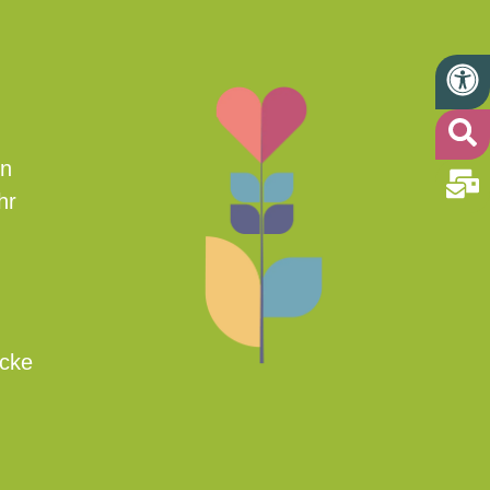
en
hr
icke