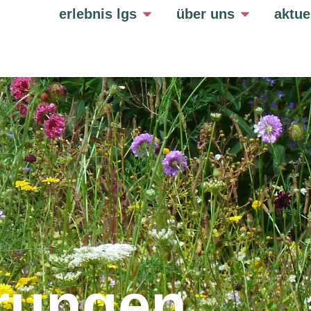
erlebnis lgs
über uns
aktue
rungen