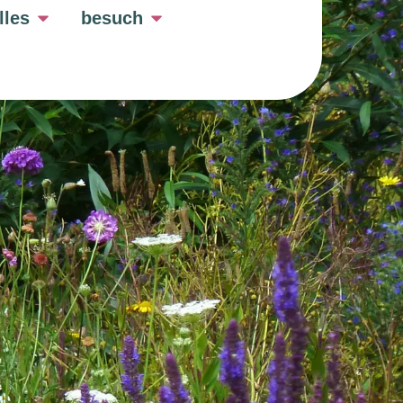
lles
besuch