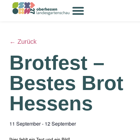
← Zurück
Brotfest –
Bestes Brot
Hessens
11 September
-
12 September
[hier fehlt ein Text und ein Bild]