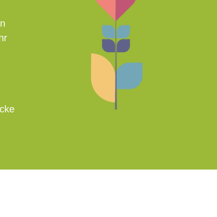
en
hr
icke