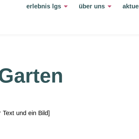
erlebnis lgs
über uns
aktue
rGarten
r Text und ein Bild]