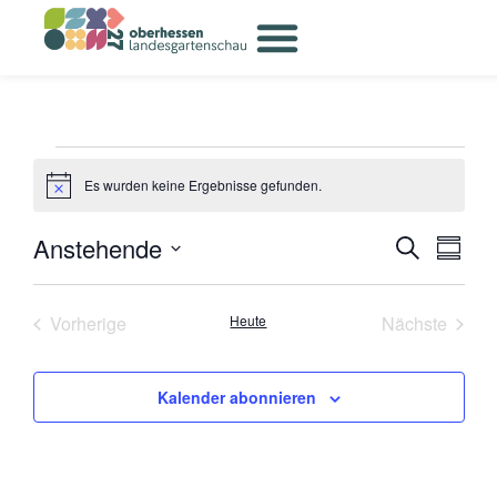
Inhalt
springen
Es wurden keine Ergebnisse gefunden.
Hinweis
Anstehende
Ve
Ver
Suche
Zusamm
Datum
An
auswählen.
Su
Veranstaltungen
Veran
Vorherige
Heute
Nächste
Na
un
Kalender abonnieren
Ans