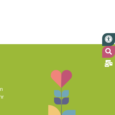
en
hr