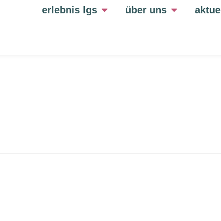
erlebnis lgs
über uns
aktue