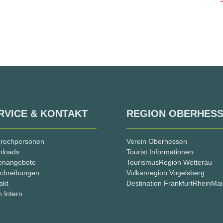
RVICE & KONTAKT
REGION OBERHES
rechpersonen
Verein Oberhessen
nloads
Tourist Informationen
lenangebote
TourismusRegion Wetterau
chreibungen
Vulkanregion Vogelsberg
akt
Destination FrankfurtRheinMa
n Intern