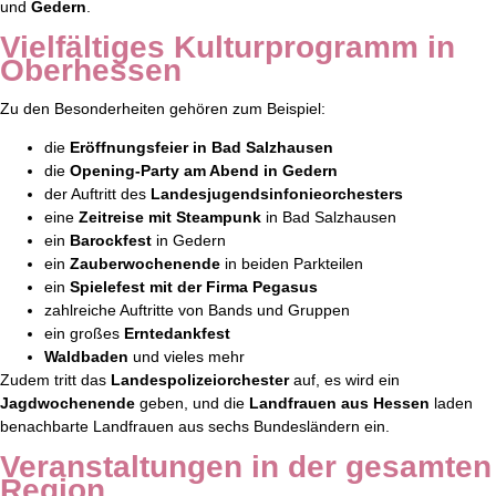
und
Gedern
.
Vielfältiges Kulturprogramm in
Oberhessen
Zu den Besonderheiten gehören zum Beispiel:
die
Eröffnungsfeier in Bad Salzhausen
die
Opening-Party am Abend in Gedern
der Auftritt des
Landesjugendsinfonieorchesters
eine
Zeitreise mit Steampunk
in Bad Salzhausen
ein
Barockfest
in Gedern
ein
Zauberwochenende
in beiden Parkteilen
ein
Spielefest mit der Firma Pegasus
zahlreiche Auftritte von Bands und Gruppen
ein großes
Erntedankfest
Waldbaden
und vieles mehr
Zudem tritt das
Landespolizeiorchester
auf, es wird ein
Jagdwochenende
geben, und die
Landfrauen aus Hessen
laden
benachbarte Landfrauen aus sechs Bundesländern ein.
Veranstaltungen in der gesamten
Region