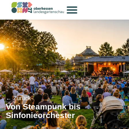
← Zurück
Von Steampunk bis
Sinfonieorchester