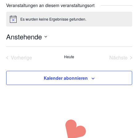
Veranstaltungen an diesem veranstaltungsort
Es wurden keine Ergebnisse gefunden.
Hinweis
Anstehende
Datum
wählen.
Veranstaltungen
Vera
Vorherige
Heute
Nächste
Kalender abonnieren