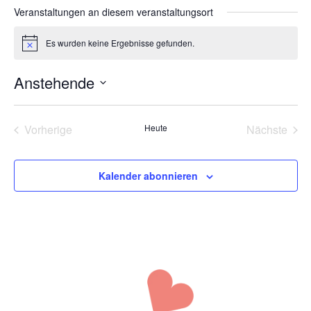
Veranstaltungen an diesem veranstaltungsort
Es wurden keine Ergebnisse gefunden.
Hinweis
Anstehende
Datum
wählen.
Veranstaltungen
Vera
Vorherige
Heute
Nächste
Kalender abonnieren