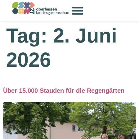
Inhalt
springen
Tag:
2. Juni
2026
Über 15.000 Stauden für die Regengärten